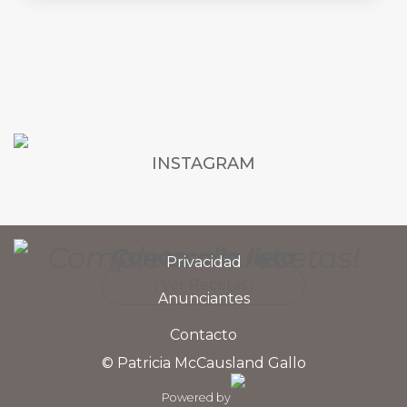
INSTAGRAM
Completa de recetas!
Conozca la lista
Privacidad
¡ Ver Recetas !
Anunciantes
Contacto
© Patricia McCausland Gallo
Powered by