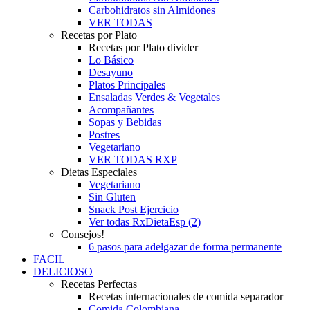
Carbohidratos sin Almidones
VER TODAS
Recetas por Plato
Recetas por Plato divider
Lo Básico
Desayuno
Platos Principales
Ensaladas Verdes & Vegetales
Acompañantes
Sopas y Bebidas
Postres
Vegetariano
VER TODAS RXP
Dietas Especiales
Vegetariano
Sin Gluten
Snack Post Ejercicio
Ver todas RxDietaEsp (2)
Consejos!
6 pasos para adelgazar de forma permanente
FACIL
DELICIOSO
Recetas Perfectas
Recetas internacionales de comida separador
Comida Colombiana