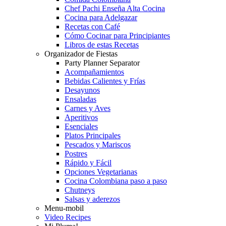
Chef Pachi Enseña Alta Cocina
Cocina para Adelgazar
Recetas con Café
Cómo Cocinar para Principiantes
Libros de estas Recetas
Organizador de Fiestas
Party Planner Separator
Acompañamientos
Bebidas Calientes y Frías
Desayunos
Ensaladas
Carnes y Aves
Aperitivos
Esenciales
Platos Principales
Pescados y Mariscos
Postres
Rápido y Fácil
Opciones Vegetarianas
Cocina Colombiana paso a paso
Chutneys
Salsas y aderezos
Menu-mobil
Video Recipes