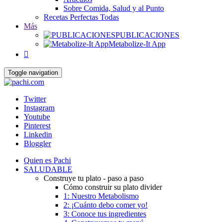
Sobre Comida, Salud y al Punto
Recetas Perfectas Todas
Más
PUBLICACIONES
Metabolize-It App

Toggle navigation
Twitter
Instagram
Youtube
Pinterest
Linkedin
Bloggler
Quien es Pachi
SALUDABLE
Construye tu plato - paso a paso
Cómo construir su plato divider
1: Nuestro Metabolismo
2: ¡Cuánto debo comer yo!
3: Conoce tus ingredientes