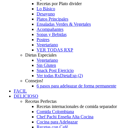
Recetas por Plato divider
Lo Básico
Desayuno
Platos Principales
Ensaladas Verdes & Vegetales
Acompañantes
Sopas y Bebidas
Postres
Vegetariano
VER TODAS RXP
Dietas Especiales
Vegetariano
Sin Gluten
Snack Post Ejercicio
Ver todas RxDietaEsp (2)
Consejos!
6 pasos para adelgazar de forma permanente
FACIL
DELICIOSO
Recetas Perfectas
Recetas internacionales de comida separador
Comida Colombiana
Chef Pachi Enseña Alta Cocina
Cocina para Adelgazar
Recetas con Café