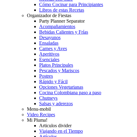
Cómo Cocinar para Principiantes
Libros de estas Recetas
Organizador de Fiestas
Party Planner Separator
Acompañamientos
Bebidas Calientes y Frías
Desayunos
Ensaladas
Carnes y Aves
Aperitivos
Esenciales
Platos Principales
Pescados y Mariscos
Postres
Rápido y Fácil
Opciones Vegetarianas
Cocina Colombiana paso a paso
Chutneys
Salsas y aderezos
Menu-mobil
Video Recipes
Mi Pluma!
Articulos divider
Viajando en el Tiempo
Artículos