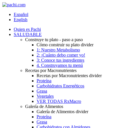
Español
English
Quien es Pachi
SALUDABLE
Construye tu plato - paso a paso
Cómo construir su plato divider
1: Nuestro Metabolismo
2: ¡Cuánto debo comer yo!
3: Conoce tus ingredientes
4. Construyamos tu menú
Recetas por Macronutrientes
Recetas por Macronutrientes divider
Proteína
Carbohidratos Energéticos
Grasa
Vegetales
VER TODAS RxMacro
Galería de Alimentos
Galería de Alimentos divider
Proteína
Grasa
Carbohidratos con Almidones