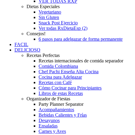
VER TODAS RXP
Dietas Especiales
Vegetariano
Sin Gluten
Snack Post Ejercicio
Ver todas RxDietaEsp (2)
Consejos!
6 pasos para adelgazar de forma permanente
FACIL
DELICIOSO
Recetas Perfectas
Recetas internacionales de comida separador
Comida Colombiana
Chef Pachi Enseña Alta Cocina
Cocina para Adelgazar
Recetas con Café
Cómo Cocinar para Principiantes
Libros de estas Recetas
Organizador de Fiestas
Party Planner Separator
Acompañamientos
Bebidas Calientes y Frías
Desayunos
Ensaladas
Carnes y Aves