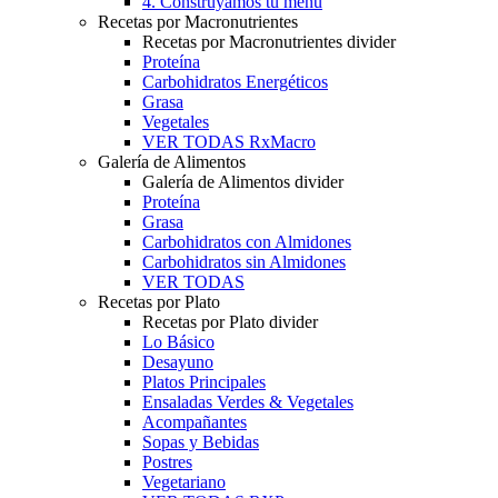
4. Construyamos tu menú
Recetas por Macronutrientes
Recetas por Macronutrientes divider
Proteína
Carbohidratos Energéticos
Grasa
Vegetales
VER TODAS RxMacro
Galería de Alimentos
Galería de Alimentos divider
Proteína
Grasa
Carbohidratos con Almidones
Carbohidratos sin Almidones
VER TODAS
Recetas por Plato
Recetas por Plato divider
Lo Básico
Desayuno
Platos Principales
Ensaladas Verdes & Vegetales
Acompañantes
Sopas y Bebidas
Postres
Vegetariano