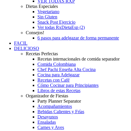
VER TODAS RXP
Dietas Especiales
Vegetariano
Sin Gluten
Snack Post Ejercicio
Ver todas RxDietaEsp (2)
Consejos!
6 pasos para adelgazar de forma permanente
FACIL
DELICIOSO
Recetas Perfectas
Recetas internacionales de comida separador
Comida Colombiana
Chef Pachi Enseña Alta Cocina
Cocina para Adelgazar
Recetas con Café
Cómo Cocinar para Principiantes
Libros de estas Recetas
Organizador de Fiestas
Party Planner Separator
Acompañamientos
Bebidas Calientes y Frías
Desayunos
Ensaladas
Carnes y Aves