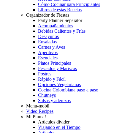
Cómo Cocinar para Principiantes
Libros de estas Recetas
Organizador de Fiestas
Party Planner Separator
Acompañamientos
Bebidas Calientes y Frías
Desayunos
Ensaladas
Carnes y Aves
Aperitivos
Esenciales
Platos Principales
Pescados y Mariscos
Postres
Rápido y Fácil
Opciones Vegetarianas
Cocina Colombiana paso a paso
Chutneys
Salsas y aderezos
Menu-mobil
Video Recipes
Mi Pluma!
Articulos divider
Viajando en el Tiempo
Artículos