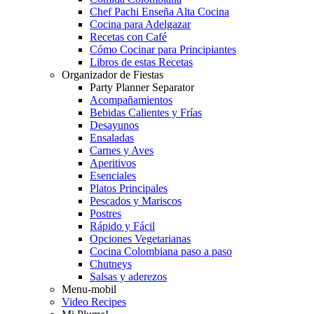
Chef Pachi Enseña Alta Cocina
Cocina para Adelgazar
Recetas con Café
Cómo Cocinar para Principiantes
Libros de estas Recetas
Organizador de Fiestas
Party Planner Separator
Acompañamientos
Bebidas Calientes y Frías
Desayunos
Ensaladas
Carnes y Aves
Aperitivos
Esenciales
Platos Principales
Pescados y Mariscos
Postres
Rápido y Fácil
Opciones Vegetarianas
Cocina Colombiana paso a paso
Chutneys
Salsas y aderezos
Menu-mobil
Video Recipes