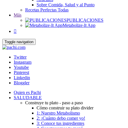
Sobre Comida, Salud y al Punto
Recetas Perfectas Todas
Más
PUBLICACIONES
Metabolize-It App

Toggle navigation
Twitter
Instagram
Youtube
Pinterest
Linkedin
Bloggler
Quien es Pachi
SALUDABLE
Construye tu plato - paso a paso
Cómo construir su plato divider
1: Nuestro Metabolismo
2: ¡Cuánto debo comer yo!
3: Conoce tus ingredientes