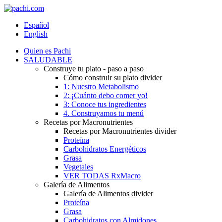
Español
English
Quien es Pachi
SALUDABLE
Construye tu plato - paso a paso
Cómo construir su plato divider
1: Nuestro Metabolismo
2: ¡Cuánto debo comer yo!
3: Conoce tus ingredientes
4. Construyamos tu menú
Recetas por Macronutrientes
Recetas por Macronutrientes divider
Proteína
Carbohidratos Energéticos
Grasa
Vegetales
VER TODAS RxMacro
Galería de Alimentos
Galería de Alimentos divider
Proteína
Grasa
Carbohidratos con Almidones