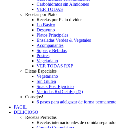
Carbohidratos sin Almidones
VER TODAS
Recetas por Plato
Recetas por Plato divider
Lo Básico
Desayuno
Platos Principales
Ensaladas Verdes & Vegetales
Acompañantes
Sopas y Bebidas
Postres
Vegetariano
VER TODAS RXP
Dietas Especiales
Vegetariano
Sin Gluten
Snack Post Ejercicio
Ver todas RxDietaEsp (2)
Consejos!
6 pasos para adelgazar de forma permanente
FACIL
DELICIOSO
Recetas Perfectas
Recetas internacionales de comida separador
Comida Colombiana