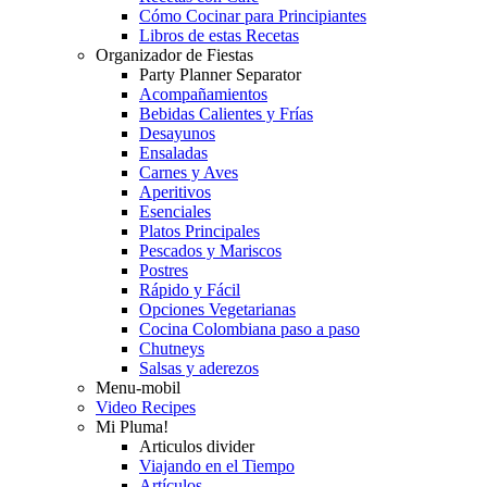
Cómo Cocinar para Principiantes
Libros de estas Recetas
Organizador de Fiestas
Party Planner Separator
Acompañamientos
Bebidas Calientes y Frías
Desayunos
Ensaladas
Carnes y Aves
Aperitivos
Esenciales
Platos Principales
Pescados y Mariscos
Postres
Rápido y Fácil
Opciones Vegetarianas
Cocina Colombiana paso a paso
Chutneys
Salsas y aderezos
Menu-mobil
Video Recipes
Mi Pluma!
Articulos divider
Viajando en el Tiempo
Artículos