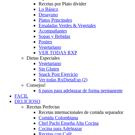
Recetas por Plato divider
Lo Básico
Desayuno
Platos Principales
Ensaladas Verdes & Vegetales
Acompañantes
Sopas y Bebidas
Postres
Vegetariano
VER TODAS RXP
Dietas Especiales
Vegetariano
Sin Gluten
Snack Post Ejercicio
Ver todas RxDietaEsp (2)
Consejos!
6 pasos para adelgazar de forma permanente
FACIL
DELICIOSO
Recetas Perfectas
Recetas internacionales de comida separador
Comida Colombiana
Chef Pachi Enseña Alta Cocina
Cocina para Adelgazar
Recetas con Café