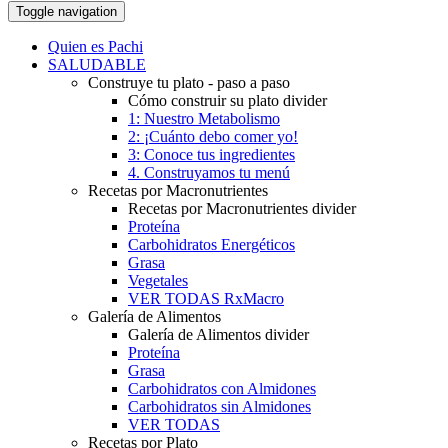
Toggle navigation
Quien es Pachi
SALUDABLE
Construye tu plato - paso a paso
Cómo construir su plato divider
1: Nuestro Metabolismo
2: ¡Cuánto debo comer yo!
3: Conoce tus ingredientes
4. Construyamos tu menú
Recetas por Macronutrientes
Recetas por Macronutrientes divider
Proteína
Carbohidratos Energéticos
Grasa
Vegetales
VER TODAS RxMacro
Galería de Alimentos
Galería de Alimentos divider
Proteína
Grasa
Carbohidratos con Almidones
Carbohidratos sin Almidones
VER TODAS
Recetas por Plato