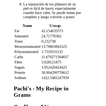
La separación de los plátanos de su
piel es fácil de hacer, especialmente
cuando hace calor. Se puede tomar por
completo y luego volverlo a poner.
Name
U/swgs
Fat
43.154635575
Saturated
24.71778302
Trans
0.232738
Monounsaturated
13.76863841625
Polyunsaturated
1.7319531125
Carbs
11.679271504837
Fiber
3.028121875
Sugars
3.952420424425
Protein
36.904299759612
Sodium
1422.5481247959
Pachi's - My Recipe in
Grams