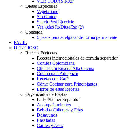
VER TODAS RXP
Dietas Especiales
Vegetariano
Sin Gluten
Snack Post Ejercicio
Ver todas RxDietaEsp (2)
Consejos!
6 pasos para adelgazar de forma permanente
FACIL
DELICIOSO
Recetas Perfectas
Recetas internacionales de comida separador
Comida Colombiana
Chef Pachi Enseña Alta Cocina
Cocina para Adelgazar
Recetas con Café
Cómo Cocinar para Principiantes
Libros de estas Recetas
Organizador de Fiestas
Party Planner Separator
Acompañamientos
Bebidas Calientes y Frías
Desayunos
Ensaladas
Carnes y Aves