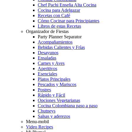
Chef Pachi Enseña Alta Cocina
Cocina para Adelgazar
Recetas con Café
Cómo Cocinar para Principiantes
Libros de estas Recetas
Organizador de Fiestas
Party Planner Separator
Acompañamientos
Bebidas Calientes y Frías
Desayunos
Ensaladas
Carnes y Aves
Aperitivos
Esenciales
Platos Principales
Pescados y Mariscos
Postres
Rápido y Fácil
Opciones Vegetarianas
Cocina Colombiana paso a paso
Chutneys
Salsas y aderezos
Menu-mobil
Video Recipes