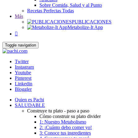
Sobre Comida, Salud y al Punto
Recetas Perfectas Todas
Más
PUBLICACIONES
Metabolize-It App

Toggle navigation
Twitter
Instagram
Youtube
Pinterest
Linkedin
Bloggler
Quien es Pachi
SALUDABLE
Construye tu plato - paso a paso
Cómo construir su plato divider
1: Nuestro Metabolismo
2: ¡Cuánto debo comer yo!
3: Conoce tus ingredientes