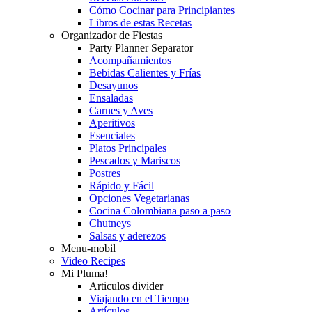
Cómo Cocinar para Principiantes
Libros de estas Recetas
Organizador de Fiestas
Party Planner Separator
Acompañamientos
Bebidas Calientes y Frías
Desayunos
Ensaladas
Carnes y Aves
Aperitivos
Esenciales
Platos Principales
Pescados y Mariscos
Postres
Rápido y Fácil
Opciones Vegetarianas
Cocina Colombiana paso a paso
Chutneys
Salsas y aderezos
Menu-mobil
Video Recipes
Mi Pluma!
Articulos divider
Viajando en el Tiempo
Artículos