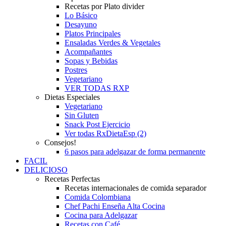
Recetas por Plato divider
Lo Básico
Desayuno
Platos Principales
Ensaladas Verdes & Vegetales
Acompañantes
Sopas y Bebidas
Postres
Vegetariano
VER TODAS RXP
Dietas Especiales
Vegetariano
Sin Gluten
Snack Post Ejercicio
Ver todas RxDietaEsp (2)
Consejos!
6 pasos para adelgazar de forma permanente
FACIL
DELICIOSO
Recetas Perfectas
Recetas internacionales de comida separador
Comida Colombiana
Chef Pachi Enseña Alta Cocina
Cocina para Adelgazar
Recetas con Café