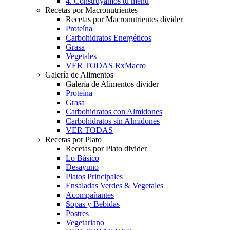
4. Construyamos tu menú
Recetas por Macronutrientes
Recetas por Macronutrientes divider
Proteína
Carbohidratos Energéticos
Grasa
Vegetales
VER TODAS RxMacro
Galería de Alimentos
Galería de Alimentos divider
Proteína
Grasa
Carbohidratos con Almidones
Carbohidratos sin Almidones
VER TODAS
Recetas por Plato
Recetas por Plato divider
Lo Básico
Desayuno
Platos Principales
Ensaladas Verdes & Vegetales
Acompañantes
Sopas y Bebidas
Postres
Vegetariano