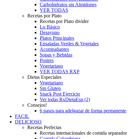
Carbohidratos sin Almidones
VER TODAS
Recetas por Plato
Recetas por Plato divider
Lo Básico
Desayuno
Platos Principales
Ensaladas Verdes & Vegetales
Acompañantes
Sopas y Bebidas
Postres
Vegetariano
VER TODAS RXP
Dietas Especiales
Vegetariano
Sin Gluten
Snack Post Ejercicio
Ver todas RxDietaEsp (2)
Consejos!
6 pasos para adelgazar de forma permanente
FACIL
DELICIOSO
Recetas Perfectas
Recetas internacionales de comida separador
Comida Colombiana