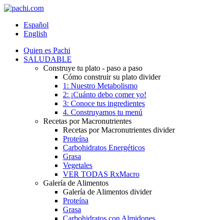
Español
English
Quien es Pachi
SALUDABLE
Construye tu plato - paso a paso
Cómo construir su plato divider
1: Nuestro Metabolismo
2: ¡Cuánto debo comer yo!
3: Conoce tus ingredientes
4. Construyamos tu menú
Recetas por Macronutrientes
Recetas por Macronutrientes divider
Proteína
Carbohidratos Energéticos
Grasa
Vegetales
VER TODAS RxMacro
Galería de Alimentos
Galería de Alimentos divider
Proteína
Grasa
Carbohidratos con Almidones