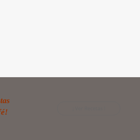
tas
¡ Ver Recetas !
fé!