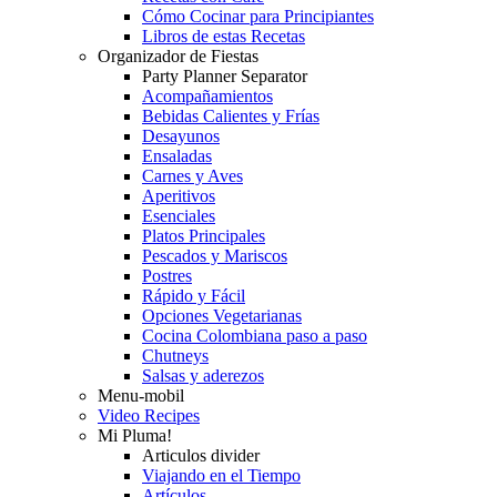
Cómo Cocinar para Principiantes
Libros de estas Recetas
Organizador de Fiestas
Party Planner Separator
Acompañamientos
Bebidas Calientes y Frías
Desayunos
Ensaladas
Carnes y Aves
Aperitivos
Esenciales
Platos Principales
Pescados y Mariscos
Postres
Rápido y Fácil
Opciones Vegetarianas
Cocina Colombiana paso a paso
Chutneys
Salsas y aderezos
Menu-mobil
Video Recipes
Mi Pluma!
Articulos divider
Viajando en el Tiempo
Artículos