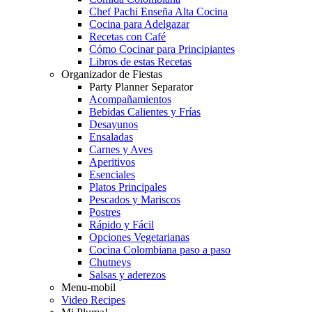
Chef Pachi Enseña Alta Cocina
Cocina para Adelgazar
Recetas con Café
Cómo Cocinar para Principiantes
Libros de estas Recetas
Organizador de Fiestas
Party Planner Separator
Acompañamientos
Bebidas Calientes y Frías
Desayunos
Ensaladas
Carnes y Aves
Aperitivos
Esenciales
Platos Principales
Pescados y Mariscos
Postres
Rápido y Fácil
Opciones Vegetarianas
Cocina Colombiana paso a paso
Chutneys
Salsas y aderezos
Menu-mobil
Video Recipes