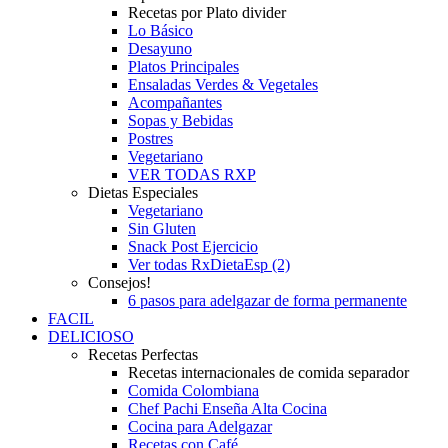
Recetas por Plato divider
Lo Básico
Desayuno
Platos Principales
Ensaladas Verdes & Vegetales
Acompañantes
Sopas y Bebidas
Postres
Vegetariano
VER TODAS RXP
Dietas Especiales
Vegetariano
Sin Gluten
Snack Post Ejercicio
Ver todas RxDietaEsp (2)
Consejos!
6 pasos para adelgazar de forma permanente
FACIL
DELICIOSO
Recetas Perfectas
Recetas internacionales de comida separador
Comida Colombiana
Chef Pachi Enseña Alta Cocina
Cocina para Adelgazar
Recetas con Café