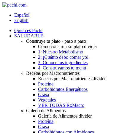
Español
English
Quien es Pachi
SALUDABLE
Construye tu plato - paso a paso
Cómo construir su plato divider
1: Nuestro Metabolismo
2: ¡Cuánto debo comer yo!
3: Conoce tus ingredientes
4. Construyamos tu menú
Recetas por Macronutrientes
Recetas por Macronutrientes divider
Proteína
Carbohidratos Energéticos
Grasa
Vegetales
VER TODAS RxMacro
Galería de Alimentos
Galería de Alimentos divider
Proteína
Grasa
Carbohidratos con Almidones