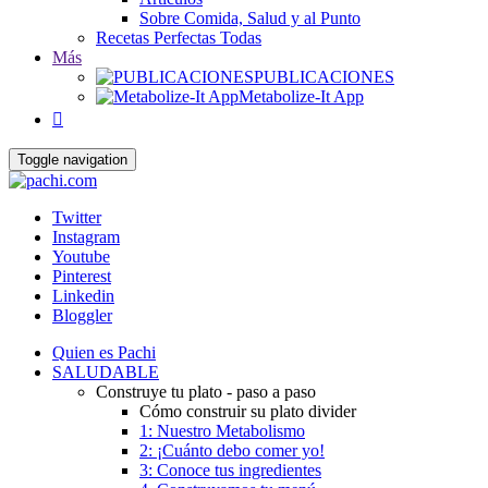
Sobre Comida, Salud y al Punto
Recetas Perfectas Todas
Más
PUBLICACIONES
Metabolize-It App

Toggle navigation
Twitter
Instagram
Youtube
Pinterest
Linkedin
Bloggler
Quien es Pachi
SALUDABLE
Construye tu plato - paso a paso
Cómo construir su plato divider
1: Nuestro Metabolismo
2: ¡Cuánto debo comer yo!
3: Conoce tus ingredientes