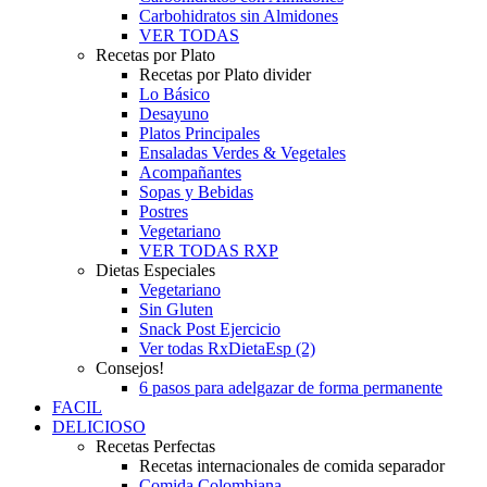
Carbohidratos sin Almidones
VER TODAS
Recetas por Plato
Recetas por Plato divider
Lo Básico
Desayuno
Platos Principales
Ensaladas Verdes & Vegetales
Acompañantes
Sopas y Bebidas
Postres
Vegetariano
VER TODAS RXP
Dietas Especiales
Vegetariano
Sin Gluten
Snack Post Ejercicio
Ver todas RxDietaEsp (2)
Consejos!
6 pasos para adelgazar de forma permanente
FACIL
DELICIOSO
Recetas Perfectas
Recetas internacionales de comida separador
Comida Colombiana