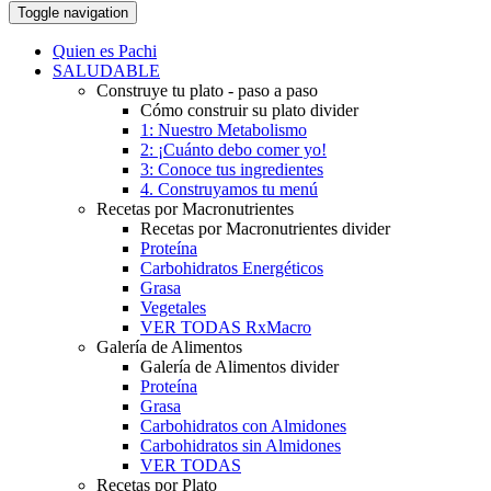
Toggle navigation
Quien es Pachi
SALUDABLE
Construye tu plato - paso a paso
Cómo construir su plato divider
1: Nuestro Metabolismo
2: ¡Cuánto debo comer yo!
3: Conoce tus ingredientes
4. Construyamos tu menú
Recetas por Macronutrientes
Recetas por Macronutrientes divider
Proteína
Carbohidratos Energéticos
Grasa
Vegetales
VER TODAS RxMacro
Galería de Alimentos
Galería de Alimentos divider
Proteína
Grasa
Carbohidratos con Almidones
Carbohidratos sin Almidones
VER TODAS
Recetas por Plato