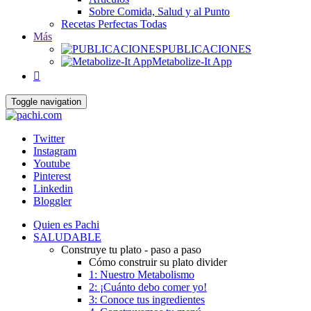
Sobre Comida, Salud y al Punto
Recetas Perfectas Todas
Más
PUBLICACIONES
Metabolize-It App

Toggle navigation
Twitter
Instagram
Youtube
Pinterest
Linkedin
Bloggler
Quien es Pachi
SALUDABLE
Construye tu plato - paso a paso
Cómo construir su plato divider
1: Nuestro Metabolismo
2: ¡Cuánto debo comer yo!
3: Conoce tus ingredientes