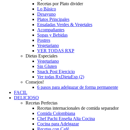
Recetas por Plato divider
Lo Básico
Desayuno
Platos Principales
Ensaladas Verdes & Vegetales
Acompañantes
Sopas y Bebidas
Postres
Vegetariano
VER TODAS RXP
Dietas Especiales
Vegetariano
Sin Gluten
Snack Post Ejercicio
Ver todas RxDietaEsp (2)
Consejos!
6 pasos para adelgazar de forma permanente
FACIL
DELICIOSO
Recetas Perfectas
Recetas internacionales de comida separador
Comida Colombiana
Chef Pachi Enseña Alta Cocina
Cocina para Adelgazar
Recetas con Café