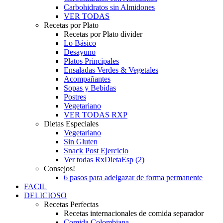
Carbohidratos sin Almidones
VER TODAS
Recetas por Plato
Recetas por Plato divider
Lo Básico
Desayuno
Platos Principales
Ensaladas Verdes & Vegetales
Acompañantes
Sopas y Bebidas
Postres
Vegetariano
VER TODAS RXP
Dietas Especiales
Vegetariano
Sin Gluten
Snack Post Ejercicio
Ver todas RxDietaEsp (2)
Consejos!
6 pasos para adelgazar de forma permanente
FACIL
DELICIOSO
Recetas Perfectas
Recetas internacionales de comida separador
Comida Colombiana