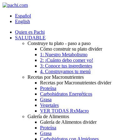
Español
English
Quien es Pachi
SALUDABLE
Construye tu plato - paso a paso
Cómo construir su plato divider
1: Nuestro Metabolismo
2: ¡Cuánto debo comer yo!
3: Conoce tus ingredientes
4. Construyamos tu menú
Recetas por Macronutrientes
Recetas por Macronutrientes divider
Proteína
Carbohidratos Energéticos
Grasa
Vegetales
VER TODAS RxMacro
Galería de Alimentos
Galería de Alimentos divider
Proteína
Grasa
Carbohidratos con Almidones