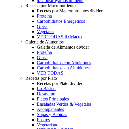
4. Construyamos tu menú
Recetas por Macronutrientes
Recetas por Macronutrientes divider
Proteína
Carbohidratos Energéticos
Grasa
Vegetales
VER TODAS RxMacro
Galería de Alimentos
Galería de Alimentos divider
Proteína
Grasa
Carbohidratos con Almidones
Carbohidratos sin Almidones
VER TODAS
Recetas por Plato
Recetas por Plato divider
Lo Básico
Desayuno
Platos Principales
Ensaladas Verdes & Vegetales
Acompañantes
Sopas y Bebidas
Postres
Vegetariano