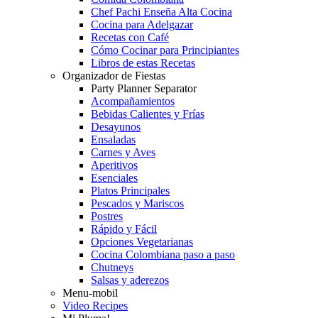
Chef Pachi Enseña Alta Cocina
Cocina para Adelgazar
Recetas con Café
Cómo Cocinar para Principiantes
Libros de estas Recetas
Organizador de Fiestas
Party Planner Separator
Acompañamientos
Bebidas Calientes y Frías
Desayunos
Ensaladas
Carnes y Aves
Aperitivos
Esenciales
Platos Principales
Pescados y Mariscos
Postres
Rápido y Fácil
Opciones Vegetarianas
Cocina Colombiana paso a paso
Chutneys
Salsas y aderezos
Menu-mobil
Video Recipes