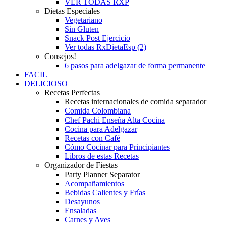
VER TODAS RXP
Dietas Especiales
Vegetariano
Sin Gluten
Snack Post Ejercicio
Ver todas RxDietaEsp (2)
Consejos!
6 pasos para adelgazar de forma permanente
FACIL
DELICIOSO
Recetas Perfectas
Recetas internacionales de comida separador
Comida Colombiana
Chef Pachi Enseña Alta Cocina
Cocina para Adelgazar
Recetas con Café
Cómo Cocinar para Principiantes
Libros de estas Recetas
Organizador de Fiestas
Party Planner Separator
Acompañamientos
Bebidas Calientes y Frías
Desayunos
Ensaladas
Carnes y Aves