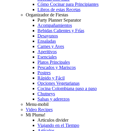
Cómo Cocinar para Principiantes
Libros de estas Recetas
Organizador de Fiestas
Party Planner Separator
Acompañamientos
Bebidas Calientes y Frías
Desayunos
Ensaladas
Carnes y Aves
Aperitivos
Esenciales
Platos Principales
Pescados y Mariscos
Postres
Rápido y Fácil
Opciones Vegetarianas
Cocina Colombiana paso a paso
Chutneys
Salsas y aderezos
Menu-mobil
Video Recipes
Mi Pluma!
Articulos divider
Viajando en el Tiempo
Artículos