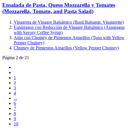
Ensalada de Pasta, Queso Mozzarella y Tomates
(Mozzarella, Tomato, and Pasta Salad)
Vinagreta de Vinagre Balsámico (Basil Balsamic Vinaigrette)
Espárragos con Reducción de Vinagre Balsámico (Asparagus
with Savory Coffee Syrup)
Atún con Chutney de Pimientos Amarillos (Tuna with Yellow
Pepper Chutney)
Chutney de Pimientos Amarillos (Yellow Pepper Chutney)
Página 2 de 21
1
2
3
4
...
6
7
8
9
10